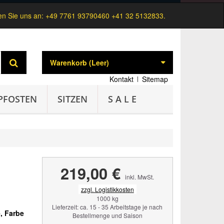
n Sie uns an:
+49 7761 93790460 +41 32 5132833.
Warenkorb
(Leer)
Kontakt
Sitemap
PFOSTEN
SITZEN
S A L E
219,00 €
inkl. MwSt.
zzgl. Logistikkosten
1000 kg
Lieferzeit: ca. 15 - 35 Arbeitstage je nach
, Farbe
Bestellmenge und Saison