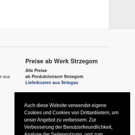
Preise ab Werk Strzegom
Alle Preise
ne aus
ab Produktionsort Strzegom
Lieferkosten aus Striegau
Granit-Striegau
D–79713 Bad Säckingen
Auch diese Website verwendet eigene
Telefon +49 7761 93790460
E-Mail
Cookies und Cookies von Drittanbietern, um
kontakt@granit-striegau.com
unser Angebot zu verbessern. Zur
Verbesserung der Benutzerfreundlichkeit,
Analyse der Seitennutzung, und zum