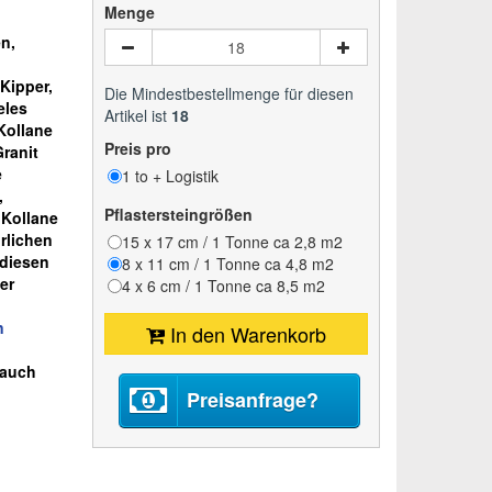
Menge
n,
Kipper,
Die Mindestbestellmenge für diesen
eles
Artikel ist
18
Kollane
Preis pro
Granit
e
1 to + Logistik
,
Pflastersteingrößen
 Kollane
rlichen
15 x 17 cm / 1 Tonne ca 2,8 m2
 diesen
8 x 11 cm / 1 Tonne ca 4,8 m2
er
4 x 6 cm / 1 Tonne ca 8,5 m2
n
In den Warenkorb
 auch
Preisanfrage?