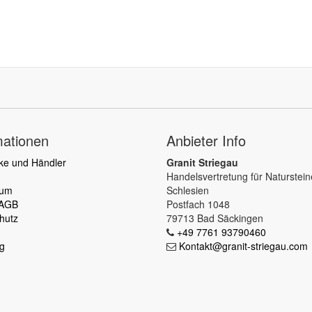
mationen
Anbieter Info
ke und Händler
Granit Striegau
Handelsvertretung für Naturstei
sum
Schlesien
 AGB
Postfach 1048
hutz
79713 Bad Säckingen
+49 7761 93790460
g
Kontakt@granit-striegau.com