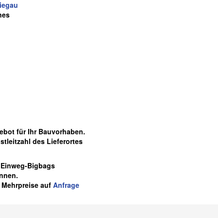
riegau
nes
gebot für Ihr Bauvorhaben.
tleitzahl des Lieferortes
n Einweg-Bigbags
onnen.
 Mehrpreise auf
Anfrage