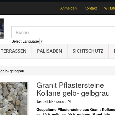
Anmelden
Kontakt
Rufe
Select Language
▼
TERRASSEN
PALISADEN
SICHTSCHUTZ
 gelb- gelbgrau
Granit Pflastersteine
Kollane gelb- gelbgrau
Artikel-Nr.:
6569 - PL
Gespaltene Pflastersteine aus Granit Kollane
ca. 80 % gelb, ca. 20 % gelbrau. Mittel- bis