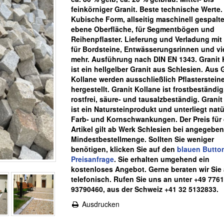
feinkörniger Granit. Beste technische Werte.
Kubische Form, allseitig maschinell gespalte
ebene Oberfläche, für Segmentbögen und
Reihenpflaster. Lieferung und Verladung mit 
für Bordsteine, Entwässerungsrinnen und vi
mehr. Ausführung nach DIN EN 1343. Granit 
ist ein hellgelber Granit aus Schlesien. Aus 
Kollane werden ausschließlich Pflasterstein
hergestellt. Granit Kollane ist frostbeständig
rostfrei, säure- und tausalzbeständig. Granit
ist ein Natursteinprodukt und unterliegt natü
Farb- und Kornschwankungen.
Der Preis für
Artikel gilt ab Werk Schlesien bei angegeben
Mindestbestellmenge. Sollten Sie weniger
benötigen, klicken Sie auf den
blauen
Butto
Preisanfrage
. Sie erhalten umgehend ein
kostenloses Angebot. Gerne beraten wir Sie
telefonisch. Rufen Sie uns an unter +49 7761
93790460, aus der Schweiz +41 32 5132833.
Ausdrucken