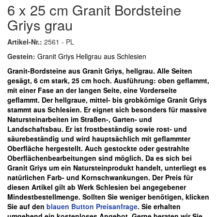
6 x 25 cm Granit Bordsteine
Griys grau
Artikel-Nr.:
2561 - PL
Gestein:
Granit Griys Hellgrau aus Schlesien
Granit-Bordsteine aus Granit Griys, hellgrau. Alle Seiten
gesägt, 6 cm stark, 25 cm hoch.
Ausführung: oben geflammt,
mit einer Fase an der langen Seite, eine Vorderseite
geflammt
.
Der hellgraue, mittel- bis grobkörnige Granit Griys
stammt aus Schlesien. Er eignet sich besonders für massive
Natursteinarbeiten im Straßen-, Garten- und
Landschaftsbau. Er ist frostbeständig sowie rost- und
säurebeständig und wird hauptsächlich mit geflammter
Oberfläche hergestellt. Auch gestockte oder gestrahlte
Oberflächenbearbeitungen sind möglich. Da es sich bei
Granit Griys um ein Natursteinprodukt handelt, unterliegt es
natürlichen Farb- und Kornschwankungen.
Der Preis für
diesen Artikel gilt ab Werk Schlesien bei angegebener
Mindestbestellmenge. Sollten Sie weniger benötigen, klicken
Sie auf den
blauen
Button Preisanfrage
. Sie erhalten
umgehend ein kostenloses Angebot. Gerne beraten wir Sie