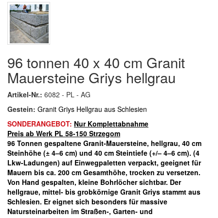
96 tonnen 40 x 40 cm Granit
Mauersteine Griys hellgrau
Artikel-Nr.:
6082 - PL - AG
Gestein:
Granit Griys Hellgrau aus Schlesien
SONDERANGEBOT:
Nur Komplettabnahme
Preis ab Werk PL 58-150 Strzegom
96 Tonnen gespaltene
Granit-Mauersteine, hellgrau, 40 cm
Steinhöhe (± 4–6 cm) und 40 cm Steintiefe
(+/– 4–6 cm). (4
Lkw-Ladungen) auf
Einwegpaletten verpackt, geeignet
für
Mauern bis ca. 200 cm Gesamthöhe, trocken zu versetzen.
V
on Hand gespalten, kleine Bohrlöcher sichtbar
.
Der
hellgraue, mittel- bis grobkörnige Granit Griys stammt aus
Schlesien. Er eignet sich besonders für massive
Natursteinarbeiten im Straßen-, Garten- und