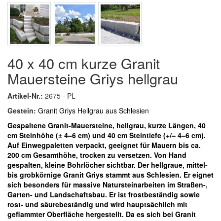
40 x 40 cm kurze Granit
Mauersteine Griys hellgrau
Artikel-Nr.:
2675 - PL
Gestein:
Granit Griys Hellgrau aus Schlesien
Gespaltene
Granit-Mauersteine, hellgrau, kurze Längen, 40
cm Steinhöhe (± 4–6 cm) und 40 cm Steintiefe
(+/– 4–6 cm).
A
uf Einwegpaletten verpackt, geeignet
für Mauern bis ca.
200 cm Gesamthöhe, trocken zu versetzen. V
on Hand
gespalten, kleine Bohrlöcher sichtbar
.
Der hellgraue, mittel-
bis grobkörnige Granit Griys stammt aus Schlesien. Er eignet
sich besonders für massive Natursteinarbeiten im Straßen-,
Garten- und Landschaftsbau. Er ist frostbeständig sowie
rost- und säurebeständig und wird hauptsächlich mit
geflammter Oberfläche hergestellt. Da es sich bei Granit