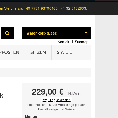
n Sie uns an:
+49 7761 93790460 +41 32 5132833.
Warenkorb
(Leer)
Kontakt
Sitemap
PFOSTEN
SITZEN
S A L E
229,00 €
ck
inkl. MwSt.
zzgl. Logistikkosten
Lieferzeit: ca. 15 - 35 Arbeitstage je nach
Bestellmenge und Saison
Menge