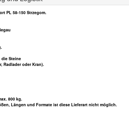
sort PL 58-150 Strzegom.
riegau
g.
 die Steine
r, Radlader oder Kran).
max. 800 kg.
ößen, Längen und Formate ist diese Lieferart nicht möglich.