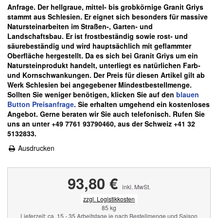
Anfrage.
Der hellgraue, mittel- bis grobkörnige Granit Griys
stammt aus Schlesien. Er eignet sich besonders für massive
Natursteinarbeiten im Straßen-, Garten- und
Landschaftsbau. Er ist frostbeständig sowie rost- und
säurebeständig und wird hauptsächlich mit geflammter
Oberfläche hergestellt. Da es sich bei Granit Griys um ein
Natursteinprodukt handelt, unterliegt es natürlichen Farb-
und Kornschwankungen.
Der Preis für diesen Artikel gilt ab
Werk Schlesien bei angegebener Mindestbestellmenge.
Sollten Sie weniger benötigen, klicken Sie auf den
blauen
Button Preisanfrage
. Sie erhalten umgehend ein kostenloses
Angebot. Gerne beraten wir Sie auch telefonisch. Rufen Sie
uns an unter +49 7761 93790460, aus der Schweiz +41 32
5132833.
Ausdrucken
93,80 €
inkl. MwSt.
zzgl. Logistikkosten
85 kg
Lieferzeit: ca. 15 - 35 Arbeitstage je nach Bestellmenge und Saison