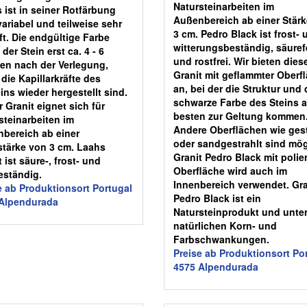
Natursteinarbeiten im
 ist in seiner Rotfärbung
Außenbereich ab einer Stär
variabel und teilweise sehr
3 cm. Pedro Black ist frost- 
ft. Die endgültige Farbe
witterungsbeständig, säuref
 der Stein erst ca. 4 - 6
und rostfrei. Wir bieten dies
n nach der Verlegung,
Granit mit geflammter Oberf
die Kapillarkräfte des
an, bei der die Struktur und 
ins wieder hergestellt sind.
schwarze Farbe des Steins 
r Granit eignet sich für
besten zur Geltung kommen
steinarbeiten im
Andere Oberflächen wie ges
bereich ab einer
oder sandgestrahlt sind mög
stärke von 3 cm. Laahs
Granit Pedro Black mit polier
 ist säure-, frost- und
Oberfläche wird auch im
eständig.
Innenbereich verwendet. Gra
e ab Produktionsort Portugal
Pedro Black ist ein
Alpendurada
Natursteinprodukt und unter
natürlichen Korn- und
Farbschwankungen.
Preise ab Produktionsort Po
4575 Alpendurada