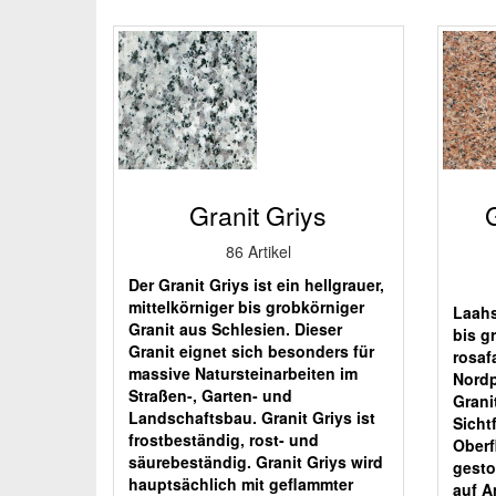
Granit Griys
86 Artikel
Der Granit Griys ist ein hellgrauer,
mittelkörniger bis grobkörniger
Laahs
Granit aus Schlesien. Dieser
bis g
Granit eignet sich besonders für
rosaf
massive Natursteinarbeiten im
Nordp
Straßen-, Garten- und
Grani
Landschaftsbau. Granit Griys ist
Sicht
frostbeständig, rost- und
Oberf
säurebeständig. Granit Griys wird
gesto
hauptsächlich mit geflammter
auf A