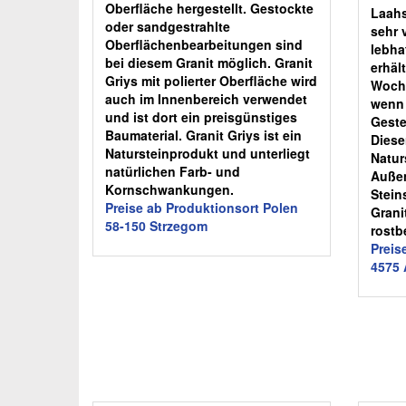
Oberfläche hergestellt. Gestockte
Laahs
oder sandgestrahlte
sehr 
Oberflächenbearbeitungen sind
lebha
bei diesem Granit möglich. Granit
erhält
Griys mit polierter Oberfläche wird
Woche
auch im Innenbereich verwendet
wenn 
und ist dort ein preisgünstiges
Geste
Baumaterial. Granit Griys ist ein
Diese
Natursteinprodukt und unterliegt
Natur
natürlichen Farb- und
Außen
Kornschwankungen.
Stein
Preise ab Produktionsort Polen
Granit
58-150 Strzegom
rostb
Preis
4575 