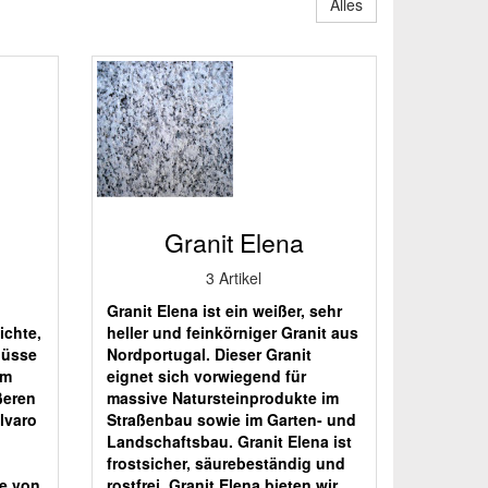
Alles
Granit Elena
3 Artikel
Granit Elena ist ein weißer, sehr
ichte,
heller und feinkörniger Granit aus
lüsse
Nordportugal. Dieser Granit
em
eignet sich vorwiegend für
ßeren
massive Natursteinprodukte im
Alvaro
Straßenbau sowie im Garten- und
Landschaftsbau. Granit Elena ist
frostsicher, säurebeständig und
ke von
rostfrei, Granit Elena bieten wir