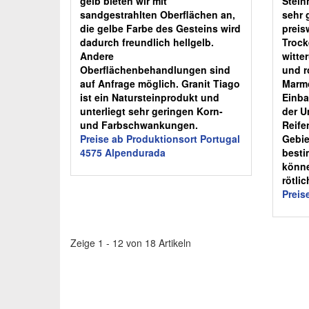
gelb bieten wir mit
Stein
sandgestrahlten Oberflächen an,
sehr 
die gelbe Farbe des Gesteins wird
preis
dadurch freundlich hellgelb.
Trock
Andere
witte
Oberflächenbehandlungen sind
und ro
auf Anfrage möglich. Granit Tiago
Marm
ist ein Natursteinprodukt und
Einba
unterliegt sehr geringen Korn-
der U
und Farbschwankungen.
Reife
Preise ab Produktionsort Portugal
Gebiet
4575 Alpendurada
besti
könne
rötlic
Preis
Zeige 1 - 12 von 18 Artikeln