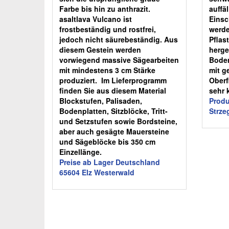
Farbe bis hin zu anthrazit.
auffä
asaltlava Vulcano ist
Einsc
frostbeständig und rostfrei,
werde
jedoch nicht säurebeständig. Aus
Pflas
diesem Gestein werden
herge
vorwiegend massive Sägearbeiten
Boden
mit mindestens 3 cm Stärke
mit g
produziert. Im Lieferprogramm
Oberf
finden Sie aus diesem Material
sehr 
Blockstufen, Palisaden,
Produ
Bodenplatten, Sitzblöcke, Tritt-
Strz
und Setzstufen sowie Bordsteine,
aber auch gesägte Mauersteine
und Sägeblöcke bis 350 cm
Einzellänge.
Preise ab Lager Deutschland
65604 Elz Westerwald