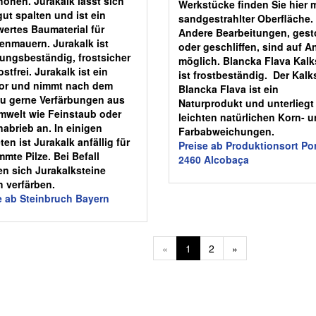
höhen. Jurakalk lässt sich
Werkstücke finden Sie hier m
gut spalten und ist ein
sandgestrahlter Oberfläche.
wertes Baumaterial für
Andere Bearbeitungen, gest
enmauern. Jurakalk ist
oder geschliffen, sind auf A
rungsbeständig, frostsicher
möglich. Blancka Flava Kalk
stfrei. Jurakalk ist ein
ist frostbeständig. Der Kalk
or und nimmt nach dem
Blancka Flava ist ein
u gerne Verfärbungen aus
Naturprodukt und unterliegt
mwelt wie Feinstaub oder
leichten natürlichen Korn- 
nabrieb an. In einigen
Farbabweichungen.
en ist Jurakalk anfällig für
Preise ab Produktionsort Po
mmte Pilze. Bei Befall
2460
Alcobaça
n sich Jurakalksteine
h verfärben.
e ab Steinbruch Bayern
«
1
2
»