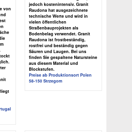
jedoch kostenintensiv. Granit
ke von
Raudona hat ausgezeichnete
und
technische Werte und wird in
est
vielen öffentlichen
en
Straßenbauprojekten als
läche
Bodenbelag verwendet. Granit
die
Raudona ist frostbeständig,
am
rostfrei und beständig gegen
.
Säuren und Laugen. Bei uns
tockt
finden Sie gespaltene Natursteine
lich.
aus diesem Material und
ter
Blockstufen.
Preise ab Produktionsort Polen
nit
58-150 Strzegom
liegt
rtugal