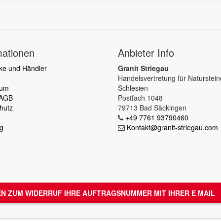
mationen
Anbieter Info
ke und Händler
Granit Striegau
Handelsvertretung für Naturstei
sum
Schlesien
 AGB
Postfach 1048
hutz
79713 Bad Säckingen
+49 7761 93790460
g
Kontakt@granit-striegau.com
N ZUM WIDERRUF IHRE AUFTRAGSNUMMER MIT IHRER E MAIL