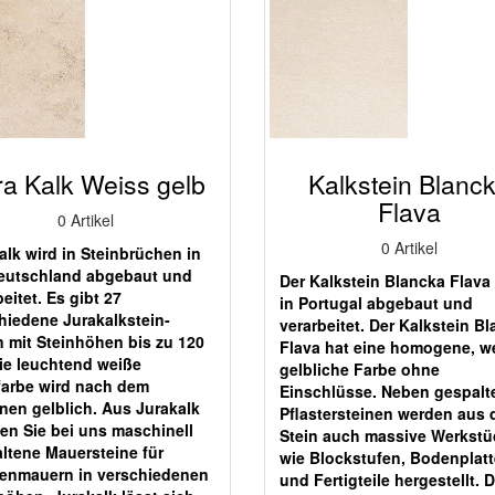
ra Kalk Weiss gelb
Kalkstein Blanc
Flava
0 Artikel
0 Artikel
alk wird in Steinbrüchen in
utschland abgebaut und
Der Kalkstein Blancka Flava
eitet. Es gibt 27
in Portugal abgebaut und
hiedene Jurakalkstein-
verarbeitet. Der Kalkstein B
 mit Steinhöhen bis zu 120
Flava hat eine homogene, w
ie leuchtend weiße
gelbliche Farbe ohne
farbe wird nach dem
Einschlüsse. Neben gespalt
nen gelblich. Aus Jurakalk
Pflastersteinen werden aus
ten Sie bei uns maschinell
Stein auch massive Werkstü
ltene Mauersteine für
wie Blockstufen, Bodenplat
enmauern in verschiedenen
und Fertigteile hergestellt. 