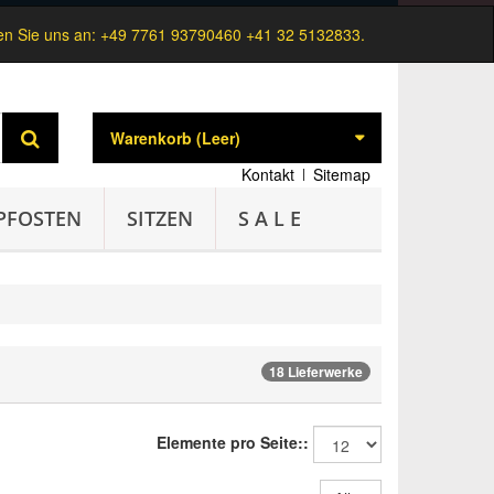
n Sie uns an:
+49 7761 93790460 +41 32 5132833.
Warenkorb
(Leer)
Kontakt
Sitemap
PFOSTEN
SITZEN
S A L E
18 Lieferwerke
Elemente pro Seite::