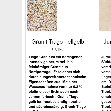
Granit Tiago hellgelb
Ju
3 Artikel
Tiago Granit ist ein homogener,
Jurak
intensiv gelber, mittel- bis
Südde
feinkörniger Granit aus
verarb
Nordportugal. Er zeichnet sich
versc
durch ausgezeichnete technische
Lagen
Eigenschaften aus. Mit einer
cm. D
Wasseraufnahme von nur 0,2 %
Stein
bleibt dieser Stein auch nach
Trock
Jahren farbecht. Granit Tiago
erhal
gelb ist frostbeständig, rostfrei
gespa
und säurebeständig. Granit Tiago
Trock