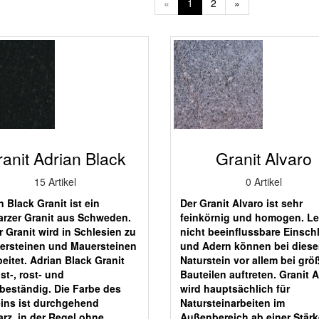
«
1
2
»
anit Adrian Black
Granit Alvaro
15 Artikel
0 Artikel
n Black Granit ist ein
Der Granit Alvaro ist sehr
rzer Granit aus Schweden.
feinkörnig und homogen. Le
r Granit wird in Schlesien zu
nicht beeinflussbare Einsch
tersteinen und Mauersteinen
und Adern können bei dies
beitet. Adrian Black Granit
Naturstein vor allem bei grö
ost-, rost- und
Bauteilen auftreten. Granit 
beständig. Die Farbe des
wird hauptsächlich für
ins ist durchgehend
Natursteinarbeiten im
rz, in der Regel ohne
Außenbereich ab einer Stär