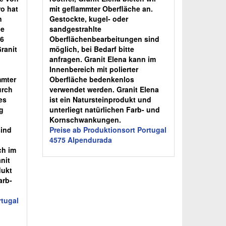
ro hat
mit geflammter Oberfläche an.
n
Gestockte, kugel- oder
be
sandgestrahlte
 6
Oberflächenbearbeitungen sind
ranit
möglich, bei Bedarf bitte
anfragen. Granit Elena kann im
Innenbereich mit polierter
mmter
Oberfläche bedenkenlos
urch
verwendet werden. Granit Elena
es
ist ein Natursteinprodukt und
g
unterliegt natürlichen Farb- und
Kornschwankungen.
sind
Preise ab Produktionsort Portugal
4575 Alpendurada
ch im
nit
dukt
arb-
rtugal