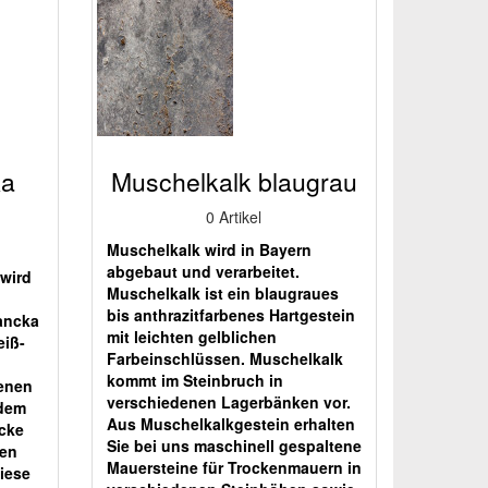
ka
Muschelkalk blaugrau
0 Artikel
Muschelkalk wird in Bayern
abgebaut und verarbeitet.
 wird
Muschelkalk ist ein blaugraues
bis anthrazitfarbenes Hartgestein
lancka
mit leichten gelblichen
eiß-
Farbeinschlüssen. Muschelkalk
kommt im Steinbruch in
enen
verschiedenen Lagerbänken vor.
 dem
Aus Muschelkalkgestein erhalten
cke
Sie bei uns maschinell gespaltene
ten
Mauersteine für Trockenmauern in
Diese