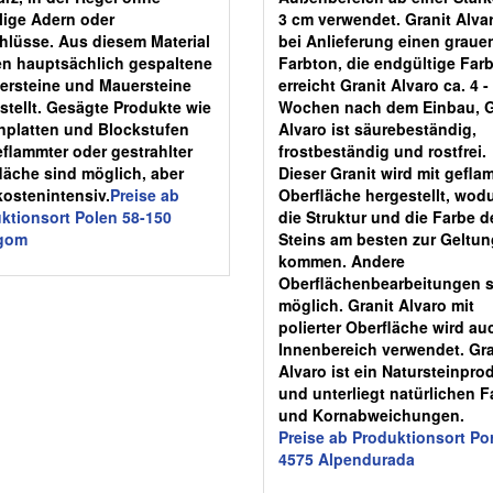
llige Adern oder
3 cm verwendet. Granit Alva
hlüsse. Aus diesem Material
bei Anlieferung einen graue
n hauptsächlich gespaltene
Farbton, die endgültige Far
tersteine und Mauersteine
erreicht Granit Alvaro ca. 4 -
stellt. Gesägte Produkte wie
Wochen nach dem Einbau, G
platten und Blockstufen
Alvaro ist säurebeständig,
eflammter oder gestrahlter
frostbeständig und rostfrei.
läche sind möglich, aber
Dieser Granit wird mit gefla
kostenintensiv.
Preise ab
Oberfläche hergestellt, wod
ktionsort Polen 58-150
die Struktur und die Farbe d
egom
Steins am besten zur Geltun
kommen. Andere
Oberflächenbearbeitungen 
möglich. Granit Alvaro mit
polierter Oberfläche wird au
Innenbereich verwendet. Gra
Alvaro ist ein Natursteinpro
und unterliegt natürlichen F
und Kornabweichungen.
Preise ab Produktionsort Po
4575 Alpendurada