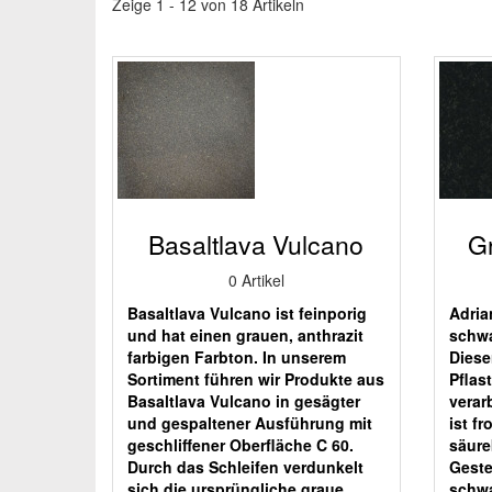
Zeige 1 - 12 von 18 Artikeln
Basaltlava Vulcano
Gr
0 Artikel
Basaltlava Vulcano ist feinporig
Adria
und hat einen grauen, anthrazit
schwa
farbigen Farbton. In unserem
Diese
Sortiment führen wir Produkte aus
Pflas
Basaltlava Vulcano in gesägter
verar
und gespaltener Ausführung mit
ist fr
geschliffener Oberfläche C 60.
säure
Durch das Schleifen verdunkelt
Geste
sich die ursprüngliche graue
schwa