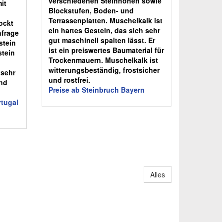
verschiedenen Steinhöhen sowie
it
Blockstufen, Boden- und
Terrassenplatten. Muschelkalk ist
ockt
ein hartes Gestein, das sich sehr
nfrage
gut maschinell spalten lässt. Er
stein
ist ein preiswertes Baumaterial für
stein
Trockenmauern. Muschelkalk ist
witterungsbeständig, frostsicher
 sehr
und rostfrei.
und
Preise ab Steinbruch Bayern
rtugal
Alles