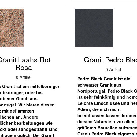
Granit Laahs Rot
Granit Pedro Bla
Rosa
0 Artikel
0 Artikel
Pedro Black Granit ist ein
schwarzer Granit aus
 Granit ist ein mittelkörniger
Nordportugal. Pedro Black G
robkörniger, roter bis
ist sehr feinkörnig und hom
arbener Granit aus
Leichte Einschlüsse und hel
ortugal. Wir bieten diesen
Adern, die sich nicht
t mit geflammten
beeinflussen lassen, können
flächen an. Andere
diesem Naturstein vor allem 
lächenbearbeitungen wie
größeren Bauteilen auftreten
ckt oder sandgestrahlt sind
Granit Pedro Black eignet si
nfrage möglich. Der Granit