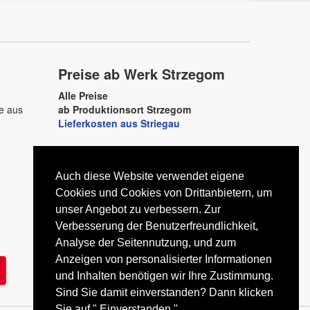
Preise ab Werk Strzegom
Alle Preise
ne aus
ab Produktionsort Strzegom
Lieferkosten aus Striegau
Granit-Striegau
D–79713 Bad Säckingen
Auch diese Website verwendet eigene
Telefon +49 7761 93790460
E-Mail
Cookies und Cookies von Drittanbietern, um
kontakt@granit-striegau.com
unser Angebot zu verbessern. Zur
Verbesserung der Benutzerfreundlichkeit,
Analyse der Seitennutzung, und zum
Anzeigen von personalisierter Informationen
und Inhalten benötigen wir Ihre Zustimmung.
Sind Sie damit einverstanden? Dann klicken
Sie auf " Einverstanden "