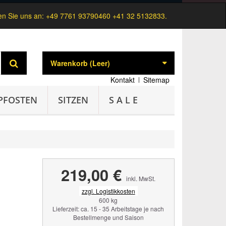
n Sie uns an:
+49 7761 93790460 +41 32 5132833.
Warenkorb
(Leer)
Kontakt
Sitemap
PFOSTEN
SITZEN
S A L E
219,00 €
inkl. MwSt.
zzgl. Logistikkosten
600 kg
Lieferzeit: ca. 15 - 35 Arbeitstage je nach
Bestellmenge und Saison