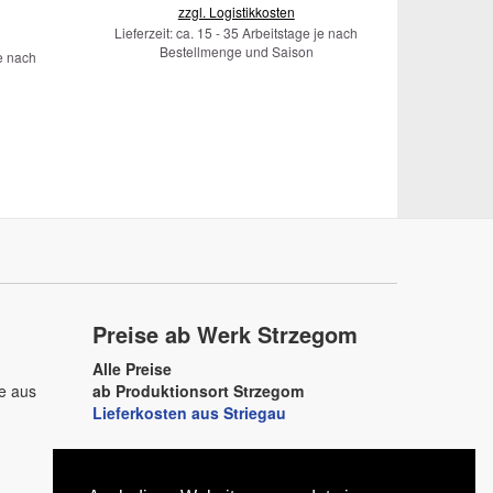
zzgl. Logistikkosten
Lieferzeit: ca. 15 - 35 Arbeitstage je nach
Bestellmenge und Saison
je nach
Preise ab Werk Strzegom
Alle Preise
ne aus
ab Produktionsort Strzegom
Lieferkosten aus Striegau
Granit-Striegau
D–79713 Bad Säckingen