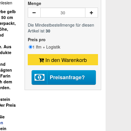
hlesien
Menge
rbe gelb
d 50 cm
erpackt,
Die Mindestbestellmenge für diesen
öhe,
Artikel ist
30
nd
Preis pro
e. Aus
1 lfm + Logistik
odukte
In den Warenkorb
und
sägten
 Farin
Preisanfrage?
ch dem
erden.
stein
er Preis
Sie
en
 ein