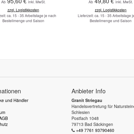
95,60 €
49,80 €
Ab
inkl. MwSt.
Ab
inkl. MwSt.
zzgl. Logistikkosten
zzgl. Logistikkosten
zeit: ca. 15 - 35 Arbeitstage je nach
Lieferzeit: ca. 15 - 35 Arbeitstage 
Bestellmenge und Saison
Bestellmenge und Saison
mationen
Anbieter Info
ke und Händler
Granit Striegau
Handelsvertretung für Naturstei
sum
Schlesien
 AGB
Postfach 1048
hutz
79713 Bad Säckingen
+49 7761 93790460