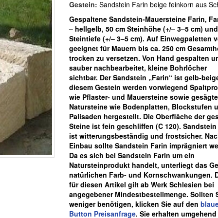
Gestein:
Sandstein Farin beige feinkorn aus Sc
Gespaltene Sandstein-Mauersteine Farin, Fa
– hellgelb, 50 cm Steinhöhe (+/– 3–5 cm) un
Steintiefe
(+/– 3–5 cm). A
uf Einwegpaletten v
geeignet
für Mauern bis ca. 250 cm Gesamth
trocken zu versetzen. V
on Hand gespalten u
sauber nachbearbeitet, kleine Bohrlöcher
sichtbar
.
Der Sandstein „Farin“ ist gelb-beig
diesem Gestein werden vorwiegend Spaltpr
wie Pflaster- und Mauersteine sowie gesägte
Natursteine wie Bodenplatten, Blockstufen 
Palisaden hergestellt. Die Oberfläche der ge
Steine ist fein geschliffen (C 120). Sandstein
ist witterungsbeständig und frostsicher. Na
Einbau sollte Sandstein Farin imprägniert w
Da es sich bei Sandstein Farin um ein
Natursteinprodukt handelt, unterliegt das Ge
natürlichen Farb- und Kornschwankungen. D
für diesen Artikel gilt ab Werk Schlesien bei
angegebener Mindestbestellmenge. Sollten 
weniger benötigen, klicken Sie auf den
blau
Button Preisanfrage
. Sie erhalten umgehend