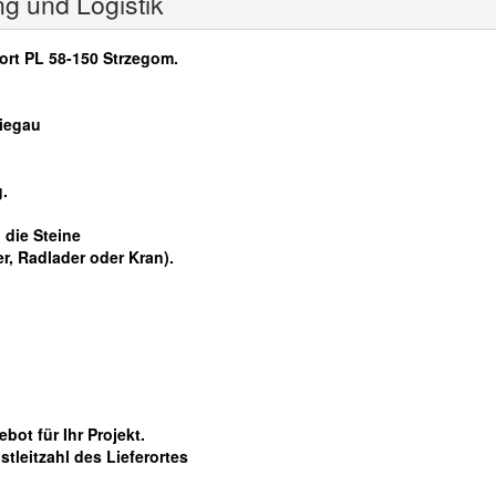
ng und Logistik
sort PL 58-150 Strzegom.
riegau
g.
 die Steine
r, Radlader oder Kran).
bot für Ihr Projekt.
tleitzahl des Lieferortes